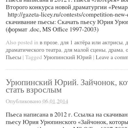
Второго конкурса новой драматургии «Ремарка
http://gazeta-licey.ru/contests/competition-new
скачивание пьесы: Скачать пьесу Юрия Урю
(формат .doc, MS Office 1997-2003)
Also posted in
в прозе
,
для 1 актёра или актрисы
,
драматического театра
,
для малой сцены
,
драма
,
Пьесы
|
Tagged
Урюпинский Юрий
|
Leave a comm
Урюпинский Юрий. Зайчонок, ко
стать взрослым
Опубликовано
06.01.2014
Пьеса написана в 2012 г. Ссылка на скачива
пьесу Юрия Урюпинского «Зайчонок, который