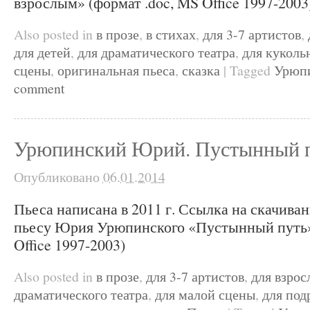
взрослым» (формат .doc, MS Office 1997-2003
Also posted in
в прозе
,
в стихах
,
для 3-7 артистов
,
для детей
,
для драматического театра
,
для куколь
сцены
,
оригинальная пьеса
,
сказка
|
Tagged
Урюп
comment
Урюпинский Юрий. Пустынный 
Опубликовано
06.01.2014
Пьеса написана в 2011 г. Ссылка на скачива
пьесу Юрия Урюпинского «Пустынный путь» 
Office 1997-2003)
Also posted in
в прозе
,
для 3-7 артистов
,
для взрос
драматического театра
,
для малой сцены
,
для под