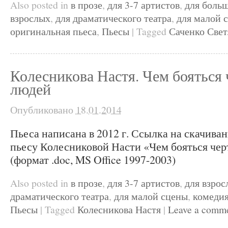
Also posted in
в прозе
,
для 3-7 артистов
,
для боль
взрослых
,
для драматического театра
,
для малой 
оригинальная пьеса
,
Пьесы
|
Tagged
Саченко Свет
Колесникова Настя. Чем бояться 
людей
Опубликовано
18.01.2014
Пьеса написана в 2012 г. Ссылка на скачива
пьесу Колесниковой Насти «Чем бояться чер
(формат .doc, MS Office 1997-2003)
Also posted in
в прозе
,
для 3-7 артистов
,
для взрос
драматического театра
,
для малой сцены
,
комеди
Пьесы
|
Tagged
Колесникова Настя
|
Leave a comm