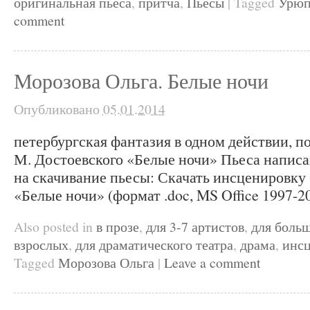
оригинальная пьеса
,
притча
,
Пьесы
|
Tagged
Урюп
comment
Морозова Ольга. Белые ночи
Опубликовано
05.01.2014
петербургская фантазия в одном действии, п
М. Достоевского «Белые ночи» Пьеса написан
на скачивание пьесы: Скачать инсценировку
«Белые ночи» (формат .doc, MS Office 1997-2
Also posted in
в прозе
,
для 3-7 артистов
,
для боль
взрослых
,
для драматического театра
,
драма
,
инсц
Tagged
Морозова Ольга
|
Leave a comment