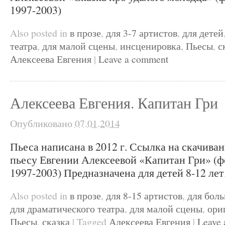
1997-2003)
Also posted in
в прозе
,
для 3-7 артистов
,
для детей
театра
,
для малой сцены
,
инсценировка
,
Пьесы
,
с
Алексеева Евгения
|
Leave a comment
Алексеева Евгения. Капитан Гри
Опубликовано
07.01.2014
Пьеса написана в 2012 г. Ссылка на скачива
пьесу Евгении Алексеевой «Капитан Гри» (фо
1997-2003) Предназначена для детей 8-12 лет
Also posted in
в прозе
,
для 8-15 артистов
,
для бол
для драматического театра
,
для малой сцены
,
ори
Пьесы
,
сказка
|
Tagged
Алексеева Евгения
|
Leave