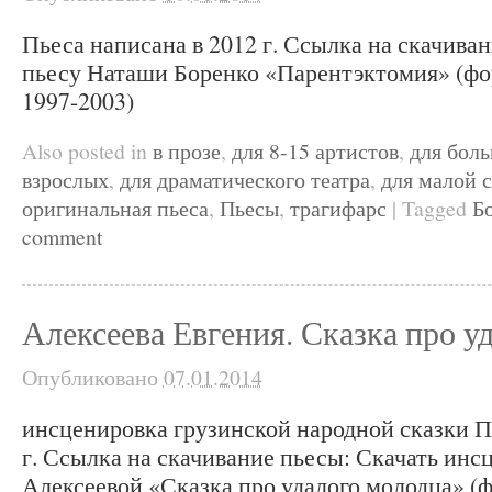
Пьеса написана в 2012 г. Ссылка на скачива
пьесу Наташи Боренко «Парентэктомия» (фор
1997-2003)
Also posted in
в прозе
,
для 8-15 артистов
,
для бол
взрослых
,
для драматического театра
,
для малой 
оригинальная пьеса
,
Пьесы
,
трагифарс
|
Tagged
Б
comment
Алексеева Евгения. Сказка про у
Опубликовано
07.01.2014
инсценировка грузинской народной сказки П
г. Ссылка на скачивание пьесы: Скачать инс
Алексеевой «Сказка про удалого молодца» (фо