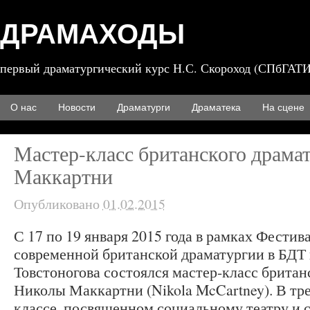
ДРАМАХОДЫ
первый драматургический курс Н.С. Скороход (СПбГАТИ
О нас
Новости
Драматурги
Драматека
На сцене
Мастер-класс британского драма
Маккартни
Опубликовано
01.02.2015
С 17 по 19 января 2015 года в рамках Фестив
современной британской драматургии в БДТ и
Товстоногова состоялся мастер-класс британ
Николы Маккартни (Nikola McCartney). В тр
классе, посвященном социальному театру и 