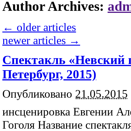
Author Archives:
adm
←
older articles
newer articles
→
Спектакль «Невский 
Петербург, 2015)
Опубликовано
21.05.2015
инсценировка Евгении Але
Гоголя Название спектакл