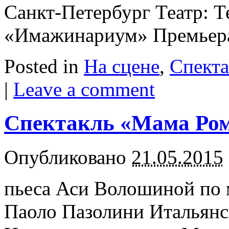
Санкт-Петербург Театр: Т
«Имажинариум» Премьера:
Posted in
На сцене
,
Спект
|
Leave a comment
Спектакль «Мама Рома
Опубликовано
21.05.2015
пьеса Аси Волошиной по 
Паоло Пазолини Итальянск