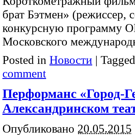
Короткометражный фильм
брат Бэтмен» (режиссер, 
конкурсную программу 
Московского международн
Posted in
Новости
|
Tagge
comment
Перформанс «Город-Г
Александринском теа
Опубликовано
20.05.2015