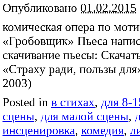
Опубликовано
01.02.2015
комическая опера по мот
«Гробовщик» Пьеса написа
скачивание пьесы: Скачат
«Страху ради, пользы для»
2003)
Posted in
в стихах
,
для 8-1
сцены
,
для малой сцены
,
инсценировка
,
комедия
,
л