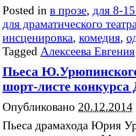
Posted in
в прозе
,
для 8-15
для драматического театр
инсценировка
,
комедия
,
о
Tagged
Алексеева Евгения
Пьеса Ю.Урюпинског
шорт-листе конкурса
Опубликовано
20.12.2014
Пьеса драмахода Юрия У