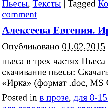
Пьесы
,
Тексты
|
Tagged
Ко
comment
Алексеева Евгения. И
Опубликовано
01.02.2015
пьеса в трех частях Пьеса
скачивание пьесы: Скачат
«Ирка» (формат .doc, MS 
Posted in
в прозе
,
для 8-15