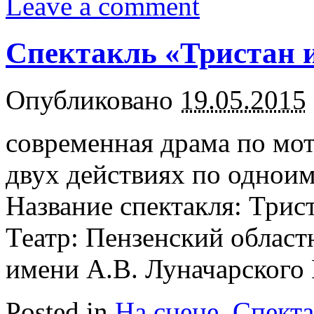
Leave a comment
Спектакль «Тристан и
Опубликовано
19.05.2015
современная драма по мот
двух действиях по одноим
Название спектакля: Трис
Театр: Пензенский област
имени А.В. Луначарского 
Posted in
На сцене
,
Спект