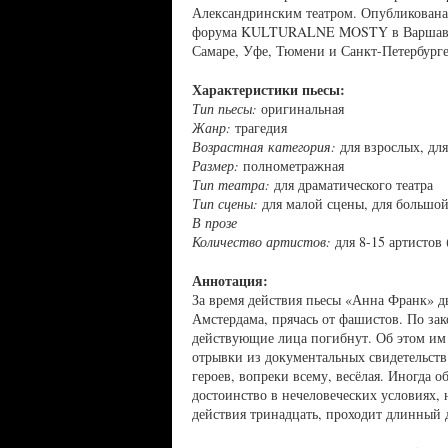
Александринским театром. Опубликована 
форума KULTURALNE MOSTY в Варшаве в 
Самаре, Уфе, Тюмени и Санкт-Петербурге
Характеристики пьесы:
Тип пьесы:
оригинальная
Жанр:
трагедия
Возрастная категория:
для взрослых, для
Размер:
полнометражная
Тип театра:
для драматического театра
Тип сцены:
для малой сцены, для большо
В прозе
Количество артистов:
для 8-15 артистов
Аннотация:
За время действия пьесы «Анна Франк» д
Амстердама, прячась от фашистов. По зак
действующие лица погибнут. Об этом и
отрывки из документальных свидетельств
героев, вопреки всему, весёлая. Иногда 
достоинство в нечеловеческих условиях, 
действия тринадцать, проходит длинный д