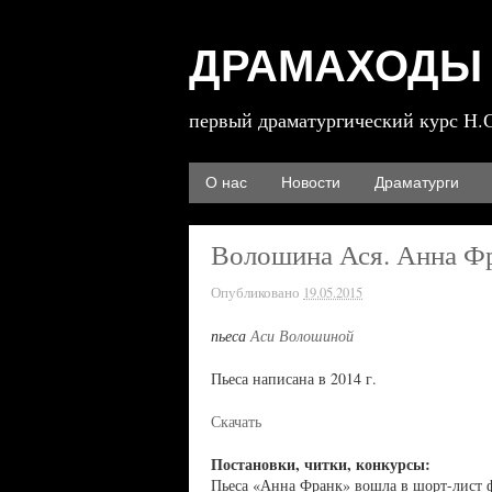
ДРАМАХОДЫ
первый драматургический курс Н.
О нас
Новости
Драматурги
Волошина Ася. Анна Ф
Опубликовано
19.05.2015
пьеса
Аси Волошиной
Пьеса написана в 2014 г.
Скачать
Постановки, читки, конкурсы:
Пьеса «Анна Франк» вошла в шорт-лист ф