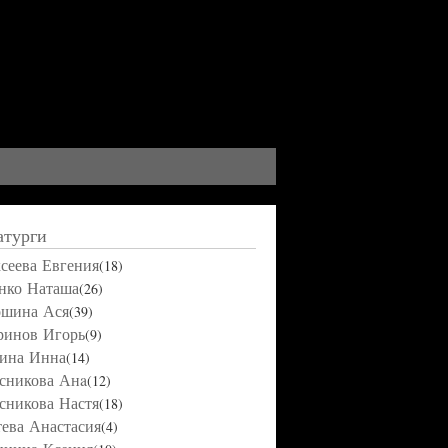
атурги
сеева Евгения
(18)
нко Наташа
(26)
ошина Ася
(39)
ринов Игорь
(9)
ина Инна
(14)
сникова Анa
(12)
сникова Настя
(18)
ева Анастасия
(4)