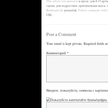
This article was posted in
в прозе
,
для 8-15 арт
сцены
,
для подростков
,
оригинальная пьеса
,
Bookmark the
permalink
. Follow comments with 
URL
.
Post a Comment
Your email is kept private. Required fields 
Комментарий
*
Введите, пожалуйста, символы с картинк