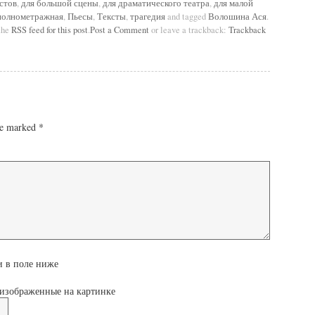
истов
,
для большой сцены
,
для драматического театра
,
для малой
полнометражная
,
Пьесы
,
Тексты
,
трагедия
and tagged
Волошина Ася
.
the
RSS feed for this post
.
Post a Comment
or leave a trackback:
Trackback
are marked
*
и в поле ниже