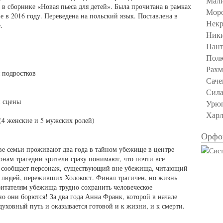
Мали
в сборнике «Новая пьеса для детей». Была прочитана в рамках
Моро
2016 году. Переведена на польский язык. Поставлена в
Некр
.
Ники
Пант
Пол
Рахм
 подростков
Саче
Сила
й сцены
Урю
Харл
 (4 женские и 5 мужских ролей)
Орфо
ве семьи проживают два года в тайном убежище в центре
онам трагедии зрители сразу понимают, что почти все
м сообщает персонаж, существующий вне убежища, читающий
 людей, переживших Холокост. Финал трагичен, но жизнь
обитателям убежища трудно сохранить человеческое
но они борются! За два года Анна Франк, которой в начале
уховный путь и оказывается готовой и к жизни, и к смерти.