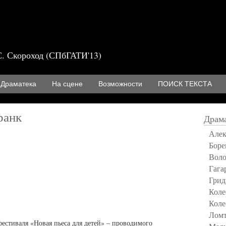
С. Скороход (СПбГАТИ'13)
Драматека
На сцене
Возможности
ПОИСК ТЕКСТА
ранк
Драм
Алек
Боре
Вол
Гага
Грид
Коле
Коле
Ломт
естиваля «Новая пьеса для детей» – проводимого