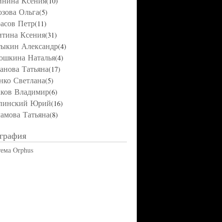
нина Ксения
(10)
зова Ольга
(5)
асов Петр
(11)
тина Ксения
(31)
ыкин Александр
(4)
юшкина Наталья
(4)
анова Татьяна
(17)
нко Светлана
(5)
ков Владимир
(6)
пинский Юрий
(16)
амова Татьяна
(8)
графия