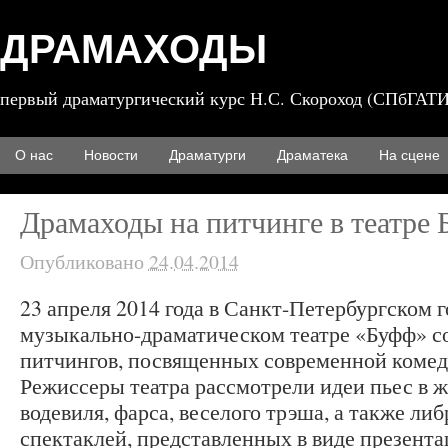
ДРАМАХОДЫ
первый драматургический курс Н.С. Скороход (СПбГАТИ
О нас
Новости
Драматурги
Драматека
На сцене
Драмаходы на питчинге в театре
Опубликовано
24.04.2014
23 апреля 2014 года в Санкт-Петербургском 
музыкально-драматическом театре «Буфф» со
питчингов, посвященных современной комед
Режиссеры театра рассмотрели идеи пьес в ж
водевиля, фарса, веселого трэша, а также л
спектаклей, представленных в виде презент