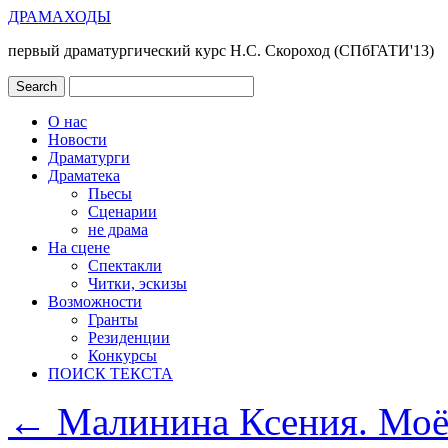
ДРАМАХОДЫ
первый драматургический курс Н.С. Скороход (СПбГАТИ'13)
О нас
Новости
Драматурги
Драматека
Пьесы
Сценарии
не драма
На сцене
Спектакли
Читки, эскизы
Возможности
Гранты
Резиденции
Конкурсы
ПОИСК ТЕКСТА
←
Малинина Ксения. Моё 