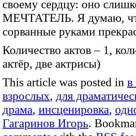
своему сердцу: оно слиш
МЕЧТАТЕЛЬ. Я думаю, чт
сорванные руками прекрас
Количество актов – 1, кол
актёр, две актрисы)
This article was posted in
в
взрослых
,
для драматичес
драма
,
инсценировка
,
одн
Гагаринов Игорь
. Bookma