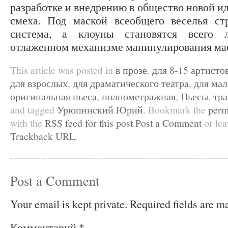
разработке и внедрению в общество новой и
смеха. Под маской всеобщего веселья ст
система, а клоуны становятся всего
отлаженном механизме манипулирования ма
This article was posted in
в прозе
,
для 8-15 артисто
для взрослых
,
для драматического театра
,
для ма
оригинальная пьеса
,
полнометражная
,
Пьесы
,
тр
and tagged
Урюпинский Юрий
. Bookmark the
perm
with the
RSS feed for this post
.
Post a Comment
or lea
Trackback URL
.
Post a Comment
Your email is kept private. Required fields are 
Комментарий
*