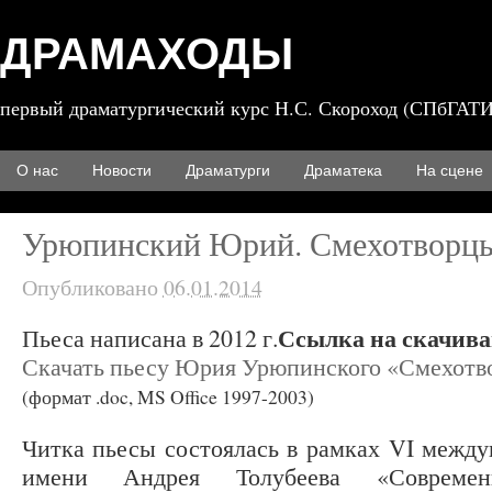
ДРАМАХОДЫ
первый драматургический курс Н.С. Скороход (СПбГАТИ
О нас
Новости
Драматурги
Драматека
На сцене
Урюпинский Юрий. Смехотворц
Опубликовано
06.01.2014
Ссылка на скачива
Пьеса написана в 2012 г.
Скачать пьесу Юрия Урюпинского «Смехотв
(формат .doc, MS Office 1997-2003)
Читка пьесы состоялась в рамках VI между
имени Андрея Толубеева «Современн