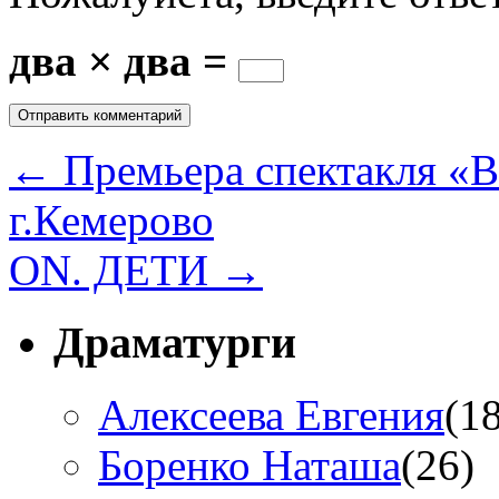
два × два =
←
Премьера спектакля «В
г.Кемерово
ON. ДЕТИ
→
Драматурги
Алексеева Евгения
(1
Боренко Наташа
(26)