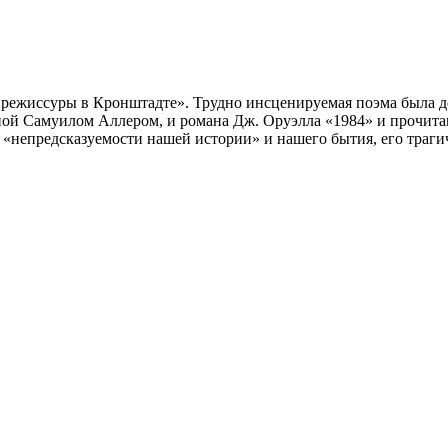
й режиссуры в Кронштадте». Трудно инсценируемая поэма была 
нной Самуилом Аллером, и романа Дж. Оруэлла «1984» и прочит
о «непредсказуемости нашей истории» и нашего бытия, его траг