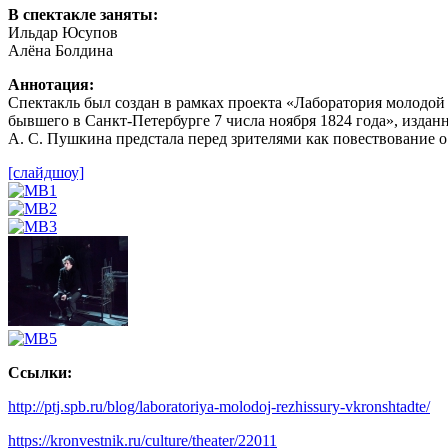
В спектакле заняты:
Ильдар Юсупов
Алёна Болдина
Аннотация:
Спектакль был создан в рамках проекта «Лаборатория молодо
бывшего в Санкт-Петербурге 7 числа ноября 1824 года», изда
А. С. Пушкина предстала перед зрителями как повествование 
[слайдшоу]
Ссылки:
http://ptj.spb.ru/blog/laboratoriya-molodoj-rezhissury-vkronshtadte/
https://kronvestnik.ru/culture/theater/22011