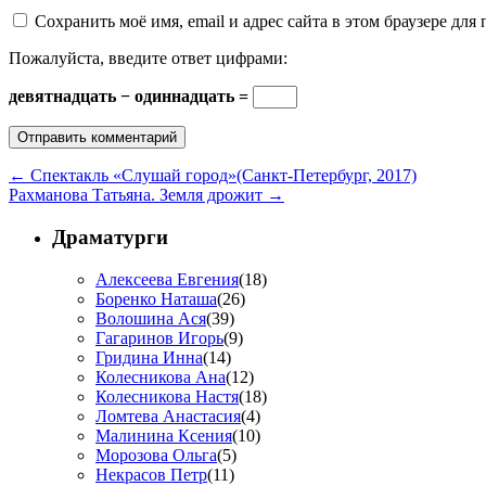
Сохранить моё имя, email и адрес сайта в этом браузере д
Пожалуйста, введите ответ цифрами:
девятнадцать − одиннадцать =
←
Спектакль «Слушай город»(Санкт-Петербург, 2017)
Рахманова Татьяна. Земля дрожит
→
Драматурги
Алексеева Евгения
(18)
Боренко Наташа
(26)
Волошина Ася
(39)
Гагаринов Игорь
(9)
Гридина Инна
(14)
Колесникова Анa
(12)
Колесникова Настя
(18)
Ломтева Анастасия
(4)
Малинина Ксения
(10)
Морозова Ольга
(5)
Некрасов Петр
(11)