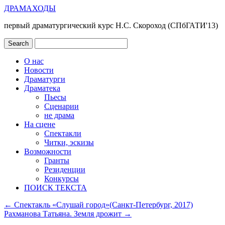
ДРАМАХОДЫ
первый драматургический курс Н.С. Скороход (СПбГАТИ'13)
О нас
Новости
Драматурги
Драматека
Пьесы
Сценарии
не драма
На сцене
Спектакли
Читки, эскизы
Возможности
Гранты
Резиденции
Конкурсы
ПОИСК ТЕКСТА
←
Спектакль «Слушай город»(Санкт-Петербург, 2017)
Рахманова Татьяна. Земля дрожит
→